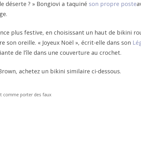
le déserte ? » Bongiovi a taquiné
son propre poste
a
ge.
e plus festive, en choisissant un haut de bikini r
re son oreille. « Joyeux Noël », écrit-elle dans son
Lé
ante de l’île dans une couverture au crochet.
 Brown, achetez un bikini similaire ci-dessous.
st comme porter des faux