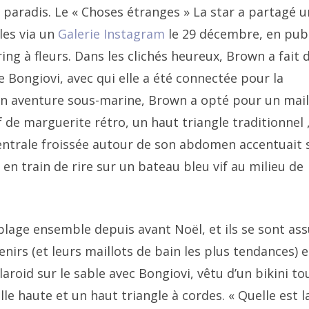
 paradis. Le «
Choses étranges
» La star a partagé u
les via un
Galerie Instagram
le 29 décembre, en pub
ng à fleurs. Dans les clichés heureux, Brown a fait d
 Bongiovi, avec qui elle a été connectée pour la
n aventure sous-marine, Brown a opté pour un mail
 de marguerite rétro, un haut triangle traditionnel ,
entrale froissée autour de son abdomen accentuait 
t en train de rire sur un bateau bleu vif au milieu de
plage ensemble depuis avant Noël, et ils se sont as
irs (et leurs maillots de bain les plus tendances) e
roid sur le sable avec Bongiovi, vêtu d’un bikini to
lle haute et un haut triangle à cordes. « Quelle est l