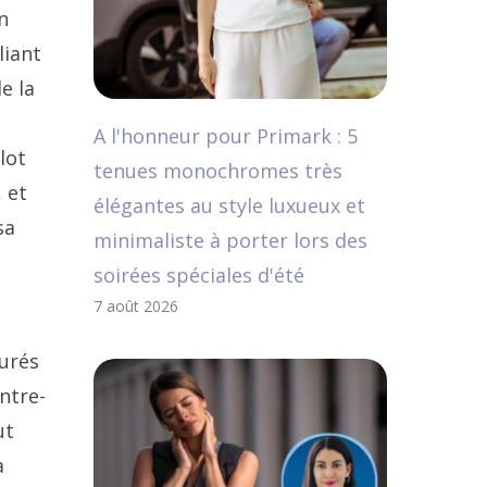
n
liant
e la
A l'honneur pour Primark : 5
lot
tenues monochromes très
 et
élégantes au style luxueux et
sa
minimaliste à porter lors des
soirées spéciales d'été
7 août 2026
surés
ntre-
ut
a