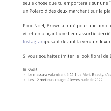
seule chose que tu emporterais sur une î
un Polaroid des deux marchant sur la pla
Pour Noël, Brown a opté pour une ambianc
vif et en plaçant une fleur assortie derriè
Instagram
posant devant la verdure luxuri
Si vous souhaitez imiter le look floral de
Catégories
Outfit
Navigation
Le mascara volumisant à 26 $ de Merit Beauty, c’e
des
Les 12 meilleurs rouges à lèvres nude de 2022
articles