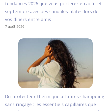
tendances 2026 que vous porterez en août et
septembre avec des sandales plates lors de
vos dîners entre amis
7 août 2026
Du protecteur thermique à l'après-shampoing
sans rinçage : les essentiels capillaires que