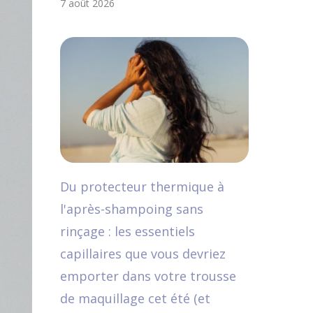
7 août 2026
Du protecteur thermique à
l'après-shampoing sans
rinçage : les essentiels
capillaires que vous devriez
emporter dans votre trousse
de maquillage cet été (et