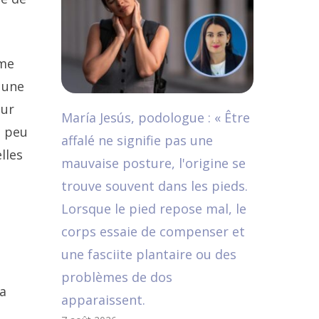
ème
 une
our
María Jesús, podologue : « Être
n peu
affalé ne signifie pas une
lles
mauvaise posture, l'origine se
trouve souvent dans les pieds.
Lorsque le pied repose mal, le
corps essaie de compenser et
une fasciite plantaire ou des
problèmes de dos
la
apparaissent.