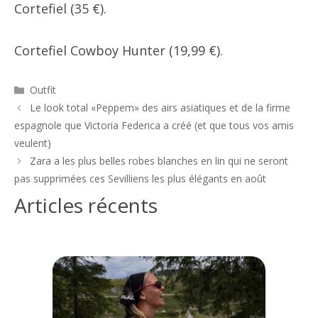
Cortefiel (35 €).
Cortefiel Cowboy Hunter (19,99 €).
Catégories
Outfit
Navigation
Le look total «Peppem» des airs asiatiques et de la firme
des
espagnole que Victoria Federica a créé (et que tous vos amis
articles
veulent)
Zara a les plus belles robes blanches en lin qui ne seront
pas supprimées ces Sevilliens les plus élégants en août
Articles récents