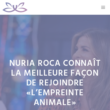
Aller
M
au
contenu
NURIA ROCA CONNAÎT
LA MEILLEURE FAÇON
DE REJOINDRE
«L’EMPREINTE
ANIMALE»