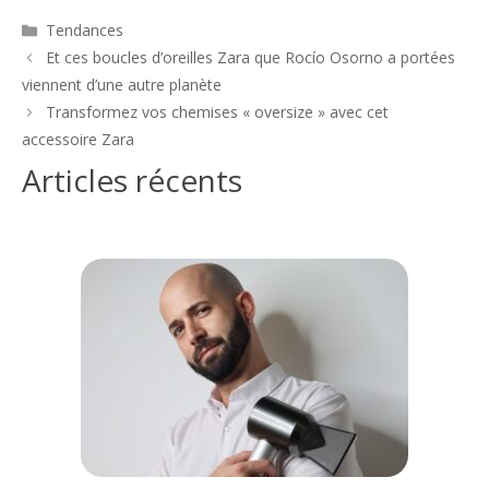
Catégories
Tendances
Navigation
Et ces boucles d’oreilles Zara que Rocío Osorno a portées
des
viennent d’une autre planète
articles
Transformez vos chemises « oversize » avec cet
accessoire Zara
Articles récents