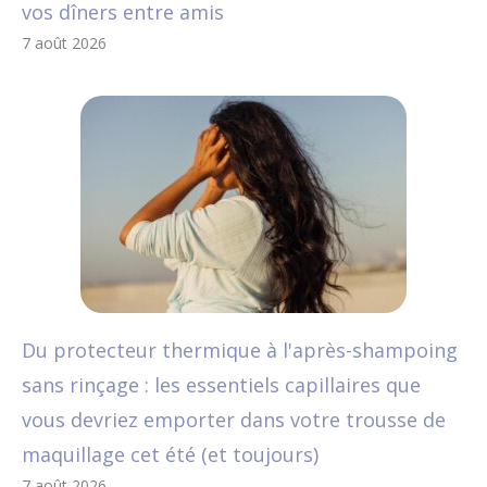
vos dîners entre amis
7 août 2026
Du protecteur thermique à l'après-shampoing
sans rinçage : les essentiels capillaires que
vous devriez emporter dans votre trousse de
maquillage cet été (et toujours)
7 août 2026