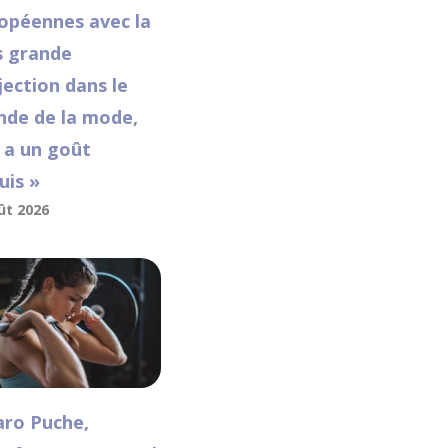
opéennes avec la
s grande
jection dans le
de de la mode,
e a un goût
uis »
ût 2026
aro Puche,