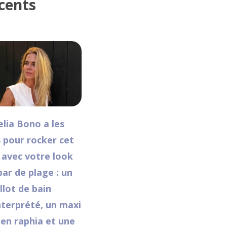
cents
lia Bono a les
s pour rocker cet
 avec votre look
bar de plage : un
llot de bain
nterprété, un maxi
 en raphia et une