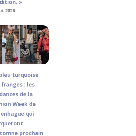
dition. »
ût 2026
bleu turquoise
 franges : les
dances de la
hion Week de
enhague qui
queront
utomne prochain