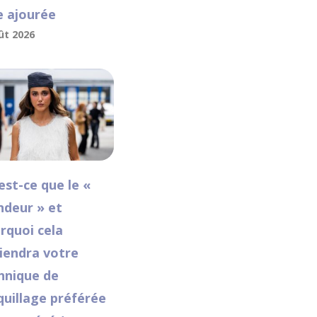
e ajourée
ût 2026
est-ce que le «
ndeur » et
rquoi cela
iendra votre
hnique de
uillage préférée