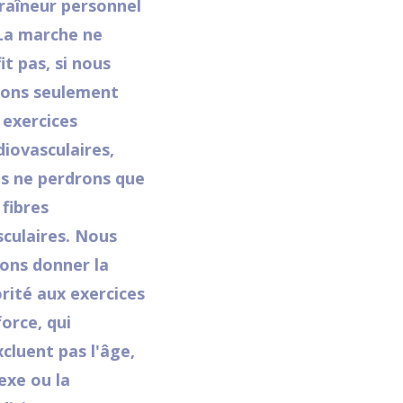
raîneur personnel
 La marche ne
fit pas, si nous
sons seulement
 exercices
diovasculaires,
s ne perdrons que
 fibres
culaires. Nous
ons donner la
orité aux exercices
force, qui
xcluent pas l'âge,
sexe ou la