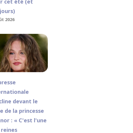
r cet été (et
jours)
ût 2026
presse
ernationale
ncline devant le
le de la princesse
nor : « C'est l'une
 reines