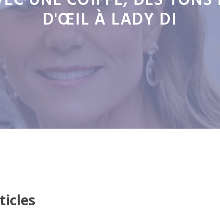
EC UNE COIFFE, DES TONS 
D'ŒIL À LADY DI
ticles