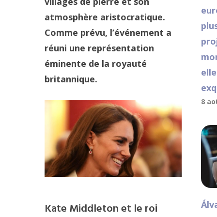
villages de pierre et son
eur
atmosphère aristocratique.
plu
Comme prévu, l’événement a
pro
réuni une représentation
mon
éminente de la royauté
ell
britannique.
exq
8 ao
Álv
Kate Middleton et le roi