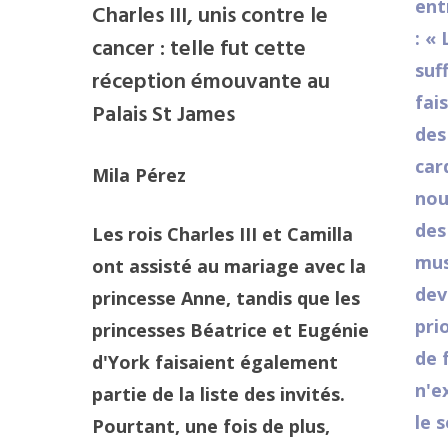
ent
Charles III, unis contre le
: «
cancer : telle fut cette
suf
réception émouvante au
fai
Palais St James
des
car
Mila Pérez
nou
des
Les rois Charles III et Camilla
mus
ont assisté au mariage avec la
dev
princesse Anne, tandis que les
pri
princesses Béatrice et Eugénie
de 
d'York faisaient également
n'e
partie de la liste des invités.
le 
Pourtant, une fois de plus,