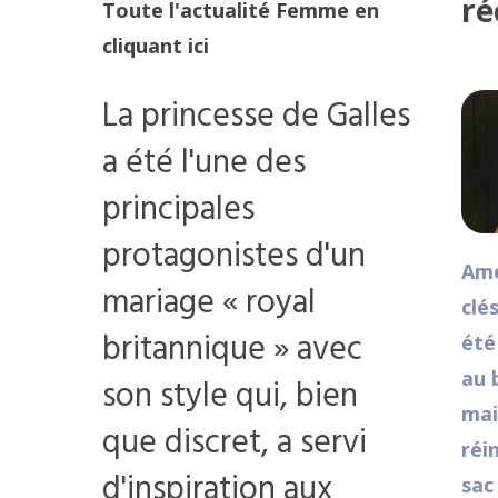
ré
Toute l'actualité Femme en
cliquant ici
La princesse de Galles
a été l'une des
principales
protagonistes d'un
Ame
mariage « royal
clé
britannique » avec
été
au 
son style qui, bien
mai
que discret, a servi
réi
d'inspiration aux
sac