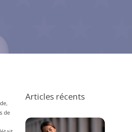
Articles récents
de,
s de
létait