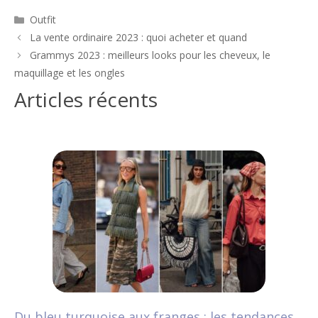
Catégories
Outfit
Navigation
La vente ordinaire 2023 : quoi acheter et quand
des
Grammys 2023 : meilleurs looks pour les cheveux, le
articles
maquillage et les ongles
Articles récents
Du bleu turquoise aux franges : les tendances