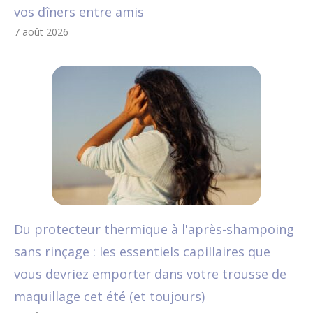
vos dîners entre amis
7 août 2026
Du protecteur thermique à l'après-shampoing
sans rinçage : les essentiels capillaires que
vous devriez emporter dans votre trousse de
maquillage cet été (et toujours)