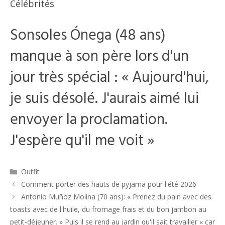
Célébrités
Sonsoles Ónega (48 ans)
manque à son père lors d'un
jour très spécial : « Aujourd'hui,
je suis désolé. J'aurais aimé lui
envoyer la proclamation.
J'espère qu'il me voit »
Catégories
Outfit
Navigation
Comment porter des hauts de pyjama pour l'été 2026
des
Antonio Muñoz Molina (70 ans): « Prenez du pain avec des
articles
toasts avec de l'huile, du fromage frais et du bon jambon au
petit-déjeuner. » Puis il se rend au jardin qu'il sait travailler « car