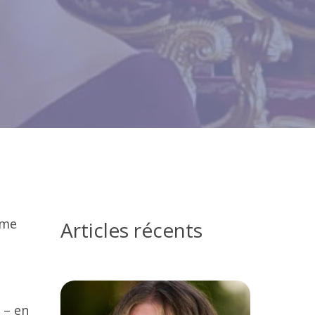
rme
Articles récents
e
– en