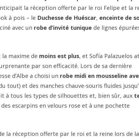
ticipait la réception offerte par le roi Felipe et la r
ook à pois – le
Duchesse de Huéscar
,
enceinte de s
ciné avec un
robe d’invité tunique
de lignes épurée
c la maxime de
moins est plus
, et Sofía Palazuelos a
surprenante par son efficacité. Lors de sa dernière
esse d’Albe a choisi un
robe midi en mousseline ave
 du tout) et des manches chauve-souris fluides jusqu
t à tous les types de silhouettes et, bien sûr, aux
t
é à des escarpins en velours rose et à une pochette
 la réception offerte par le roi et la reine lors de la