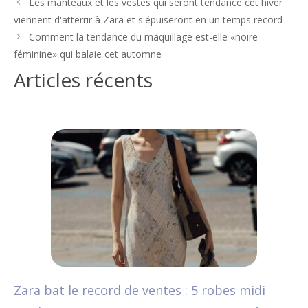
Navigation
Les manteaux et les vestes qui seront tendance cet hiver
des
viennent d'atterrir à Zara et s'épuiseront en un temps record
articles
Comment la tendance du maquillage est-elle «noire
féminine» qui balaie cet automne
Articles récents
Zara bat le record de ventes : 5 robes midi