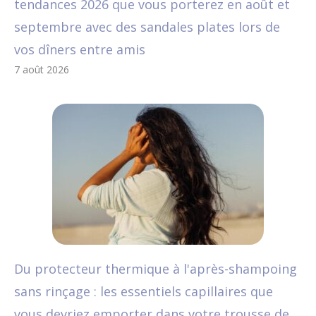
tendances 2026 que vous porterez en août et
septembre avec des sandales plates lors de
vos dîners entre amis
7 août 2026
Du protecteur thermique à l'après-shampoing
sans rinçage : les essentiels capillaires que
vous devriez emporter dans votre trousse de