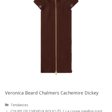
Veronica Beard Chalmers Cachemire Dickey
Catégories
Tendances
Navigation
COUPE DE CHEVEUX BOUCLÉS | La coupe papillon n'est