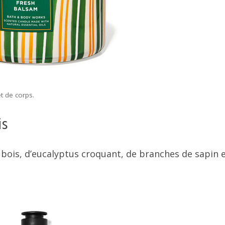
t de corps.
is
ois, d’eucalyptus croquant, de branches de sapin e