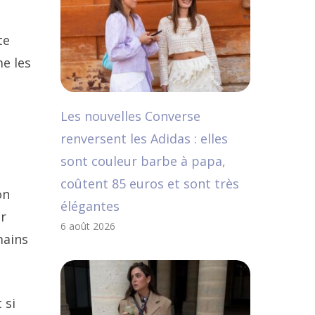
te
e les
Les nouvelles Converse
,
renversent les Adidas : elles
sont couleur barbe à papa,
a
coûtent 85 euros et sont très
on
élégantes
er
6 août 2026
mains
 si