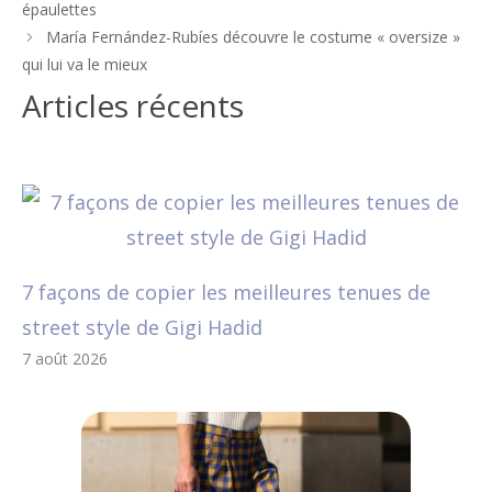
des
épaulettes
articles
María Fernández-Rubíes découvre le costume « oversize »
qui lui va le mieux
Articles récents
7 façons de copier les meilleures tenues de
street style de Gigi Hadid
7 août 2026