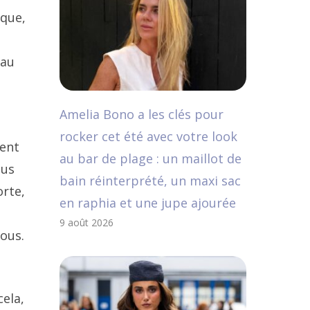
 que,
 au
Amelia Bono a les clés pour
rocker cet été avec votre look
ment
au bar de plage : un maillot de
lus
bain réinterprété, un maxi sac
orte,
en raphia et une jupe ajourée
9 août 2026
vous.
cela,