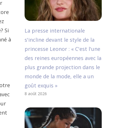
r
core
ez
? Si
La presse internationale
nné à
s'incline devant le style de la
princesse Leonor : « C'est l'une
des reines européennes avec la
plus grande projection dans le
monde de la mode, elle a un
otre
goût exquis »
 avec
8 août 2026
our
ent