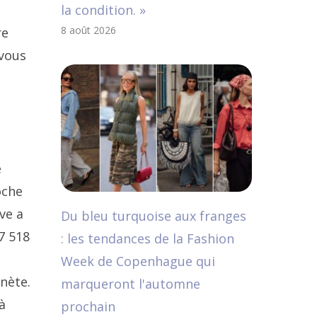
la condition. »
8 août 2026
re
 vous
e
oche
ve a
Du bleu turquoise aux franges
7 518
: les tendances de la Fashion
Week de Copenhague qui
nète.
marqueront l'automne
à
prochain