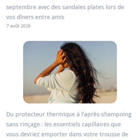
septembre avec des sandales plates lors de
vos dîners entre amis
7 août 2026
Du protecteur thermique à l'après-shampoing
sans rinçage : les essentiels capillaires que
vous devriez emporter dans votre trousse de