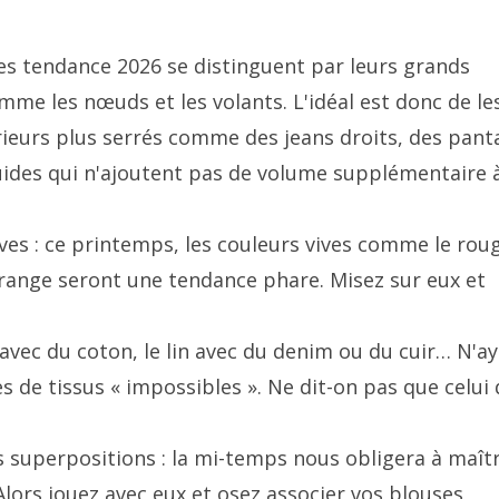
ses tendance 2026 se distinguent par leurs grands
mme les nœuds et les volants. L'idéal est donc de le
ieurs plus serrés comme des jeans droits, des pant
uides qui n'ajoutent pas de volume supplémentaire 
es : ce printemps, les couleurs vives comme le roug
'orange seront une tendance phare. Misez sur eux et
 avec du coton, le lin avec du denim ou du cuir… N'a
de tissus « impossibles ». Ne dit-on pas que celui 
s superpositions : la mi-temps nous obligera à maîtr
 Alors jouez avec eux et osez associer vos blouses