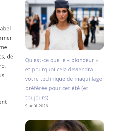
a
sabel
irmer
mme
ts, de
Qu'est-ce que le « blondeur »
ro.
et pourquoi cela deviendra
us.
votre technique de maquillage
préférée pour cet été (et
toujours)
ent
9 août 2026