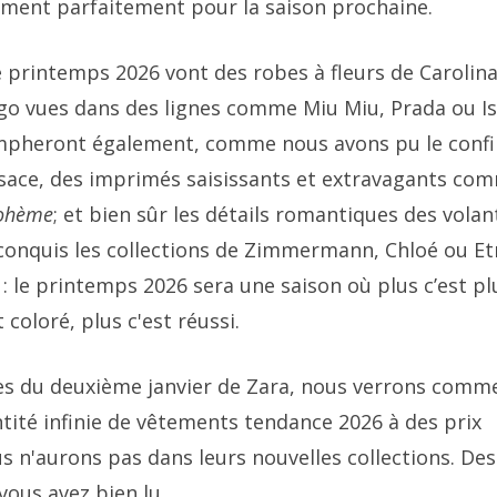
ment parfaitement pour la saison prochaine.
printemps 2026 vont des robes à fleurs de Carolin
rgo vues dans des lignes comme Miu Miu, Prada ou I
iompheront également, comme nous avons pu le conf
sace, des imprimés saisissants et extravagants co
ohème
; et bien sûr les détails romantiques des volan
 conquis les collections de Zimmermann, Chloé ou Et
 : le printemps 2026 sera une saison où plus c’est pl
t coloré, plus c'est réussi.
ldes du deuxième janvier de Zara, nous verrons comm
ité infinie de vêtements tendance 2026 à des prix
ous n'aurons pas dans leurs nouvelles collections. Des
vous avez bien lu.