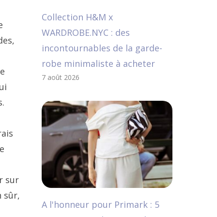
Collection H&M x
e
WARDROBE.NYC : des
des,
incontournables de la garde-
robe minimaliste à acheter
de
7 août 2026
ui
s.
rais
e
r sur
 sûr,
A l'honneur pour Primark : 5