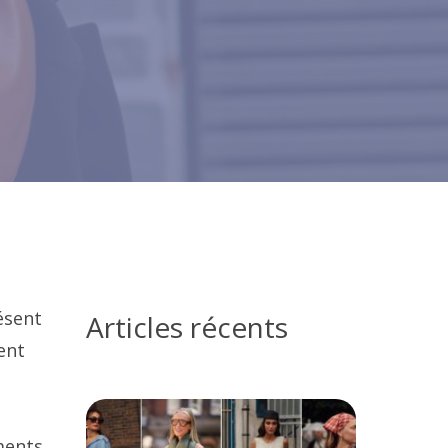
résent
Articles récents
ent
ments