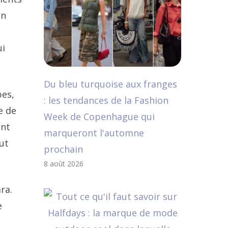
on
ui
Du bleu turquoise aux franges
bes,
: les tendances de la Fashion
e de
Week de Copenhague qui
ent
marqueront l'automne
eut
prochain
8 août 2026
ra.
e