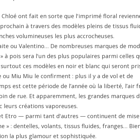
t Chloé ont fait en sorte que l'imprimé floral revienn
prochain à travers des modèles pleins de tissus flui
anches volumineuses les plus accrocheuses.
Khaite ou Valentino… De nombreuses marques de mo
 à pois sera l'un des plus populaires parmi celles q
t surtout ces modèles en noir et blanc qui seront pri
ou Miu Miu le confirment : plus il y a de vol et de
s est cette période de l’année où la liberté, l’air f
coin de rue. Et apparemment, les grandes marques d
 leurs créations vaporeuses.
et Etro — parmi tant d'autres — continuent de mise
e » : dentelles, volants, tissus fluides, franges… Bien
ion la plus glamour et sophistiquée.