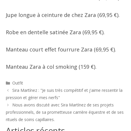
Jupe longue à ceinture de chez Zara (69,95 €).
Robe en dentelle satinée Zara (69,95 €).
Manteau court effet fourrure Zara (69,95 €).
Manteau Zara à col smoking (159 €).
Catégories
Outfit
Navigation
Sira Martínez : "Je suis très compétitif et j'aime ressentir la
des
pression et gérer mes nerfs"
articles
Nous avons discuté avec Sira Martínez de ses projets
professionnels, de sa prometteuse carrière équestre et de ses
rituels de soins capillaires.
Articles récents