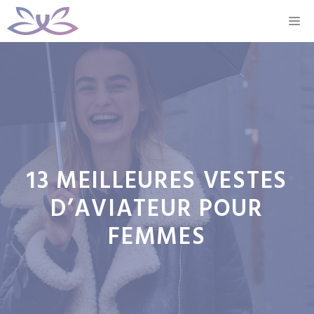
Aller
M
au
contenu
13 MEILLEURES VESTES
D’AVIATEUR POUR
FEMMES