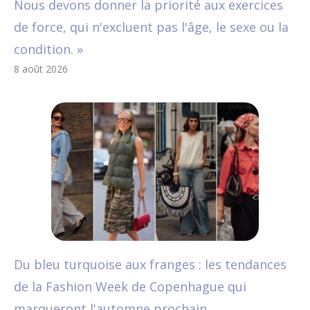
Nous devons donner la priorité aux exercices
de force, qui n'excluent pas l'âge, le sexe ou la
condition. »
8 août 2026
Du bleu turquoise aux franges : les tendances
de la Fashion Week de Copenhague qui
marqueront l'automne prochain