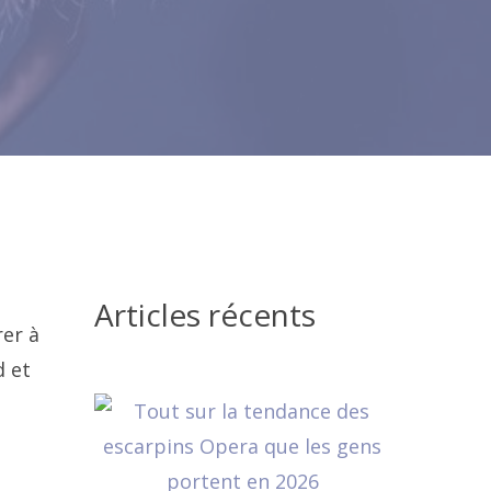
Articles récents
rer à
d et