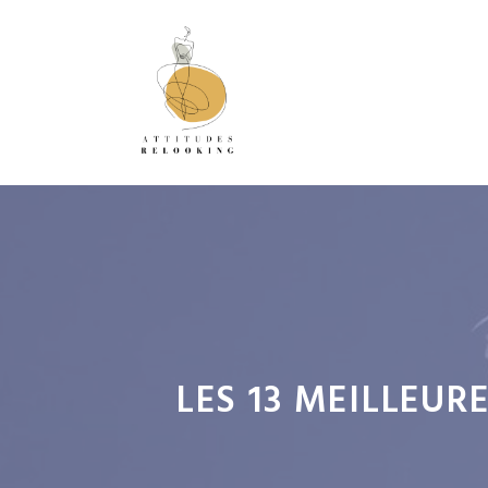
Aller
au
contenu
LES 13 MEILLEUR