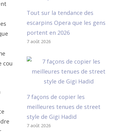
ent
Tout sur la tendance des
escarpins Opera que les gens
tes
portent en 2026
que
7 août 2026
ne
e cou
a
7 façons de copier les
meilleures tenues de street
te
style de Gigi Hadid
ndre
7 août 2026
r