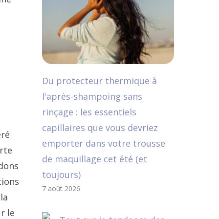
Du protecteur thermique à
l'après-shampoing sans
rinçage : les essentiels
capillaires que vous devriez
éré
emporter dans votre trousse
rte
de maquillage cet été (et
ndons
toujours)
tions
7 août 2026
la
r le