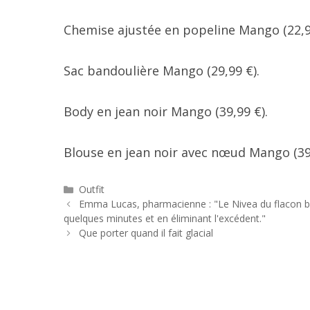
Chemise ajustée en popeline Mango (22,9
Sac bandoulière Mango (29,99 €).
Body en jean noir Mango (39,99 €).
Blouse en jean noir avec nœud Mango (39,
Catégories
Outfit
Navigation
Emma Lucas, pharmacienne : "Le Nivea du flacon ble
des
quelques minutes et en éliminant l'excédent."
articles
Que porter quand il fait glacial