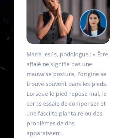
María Jesús, podologue : « Être
affalé ne signifie pas une
mauvaise posture, l'origine se
trouve souvent dans les pieds.
Lorsque le pied repose mal, le
corps essaie de compenser et
une fasciite plantaire ou des
problèmes de dos
apparaissent.