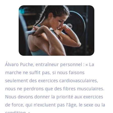
Álvaro Puche, entraîneur personnel : « La
marche ne suffit pas, si nous faisons
seulement des exercices cardiovasculaires,
nous ne perdrons que des fibres musculaires.
Nous devons donner la priorité aux exercices
de force, qui n'excluent pas l'âge, le sexe ou la
condition. »