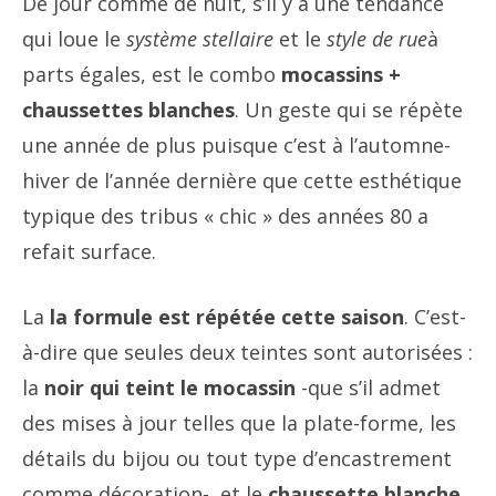
De jour comme de nuit, s’il y a une tendance
qui loue le
système stellaire
et le
style de rue
à
parts égales, est le combo
mocassins +
chaussettes blanches
. Un geste qui se répète
une année de plus puisque c’est à l’automne-
hiver de l’année dernière que cette esthétique
typique des tribus « chic » des années 80 a
refait surface.
La
la formule est répétée cette saison
. C’est-
à-dire que seules deux teintes sont autorisées :
la
noir qui teint le mocassin
-que s’il admet
des mises à jour telles que la plate-forme, les
détails du bijou ou tout type d’encastrement
comme décoration-, et le
chaussette blanche
.