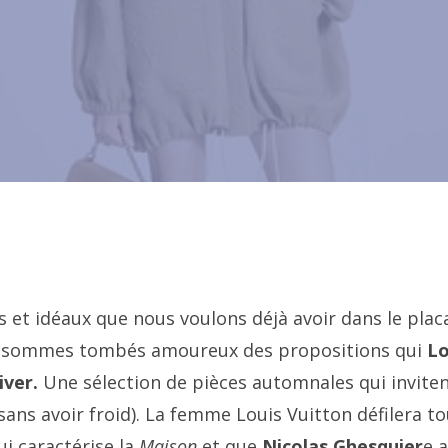
 et idéaux que nous voulons déjà avoir dans le plac
us sommes tombés amoureux des propositions qui
Lo
ver.
Une sélection de pièces automnales qui inviten
 sans avoir froid). La femme Louis Vuitton défilera t
ui caractérise la
Maison
et que
Nicolas Ghesquier
e a