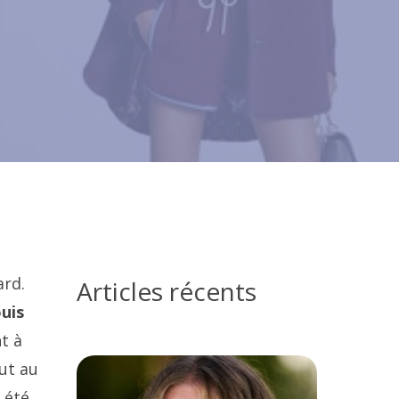
ard.
Articles récents
uis
t à
out au
 été