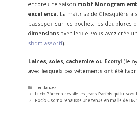
encore une saison
motif Monogram emb
excellence.
La maîtrise de Ghesquière a 
passepoil sur les poches, les doublures o
dimensions
avec lequel vous avez créé u
short assorti
).
Laines, soies, cachemire ou Econyl
(le n
avec lesquels ces vêtements ont été fabr
Catégories
Tendances
Navigation
Lucía Bárcena dévoile les jeans Parfois qui lui vont
des
Rocío Osorno rehausse une tenue en maille de H&M 
articles