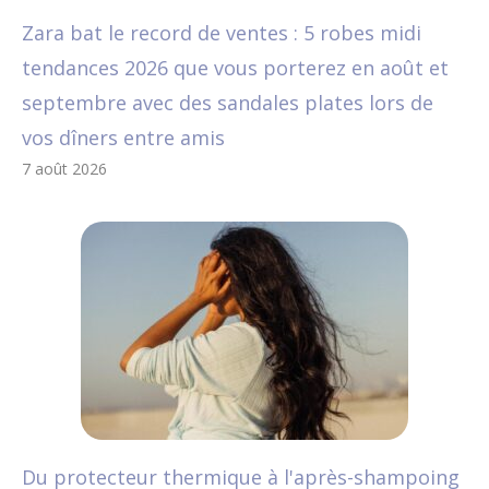
Zara bat le record de ventes : 5 robes midi
tendances 2026 que vous porterez en août et
septembre avec des sandales plates lors de
vos dîners entre amis
7 août 2026
Du protecteur thermique à l'après-shampoing