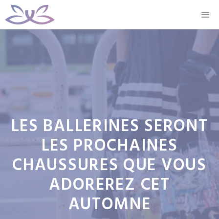
Aller
M
au
contenu
LES BALLERINES SERONT
LES PROCHAINES
CHAUSSURES QUE VOUS
ADOREREZ CET
AUTOMNE