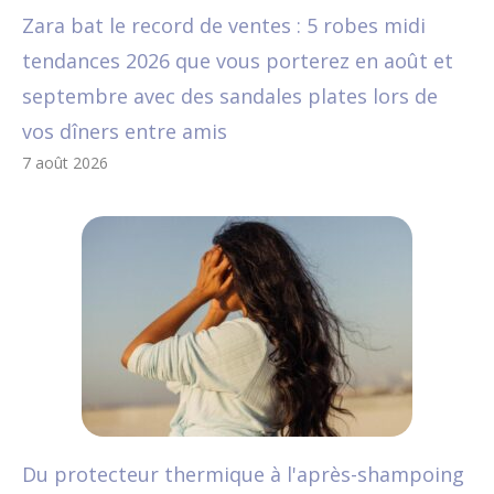
Zara bat le record de ventes : 5 robes midi
tendances 2026 que vous porterez en août et
septembre avec des sandales plates lors de
vos dîners entre amis
7 août 2026
Du protecteur thermique à l'après-shampoing