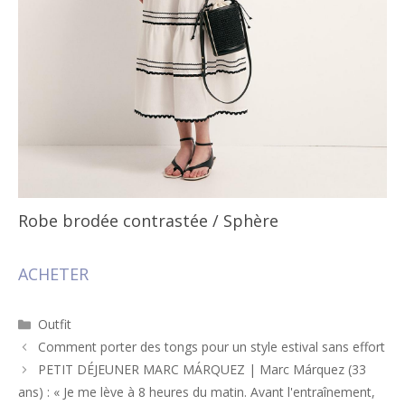
Robe brodée contrastée
/ Sphère
ACHETER
Catégories
Outfit
Navigation
Comment porter des tongs pour un style estival sans effort
des
PETIT DÉJEUNER MARC MÁRQUEZ | Marc Márquez (33
articles
ans) : « Je me lève à 8 heures du matin. Avant l'entraînement,