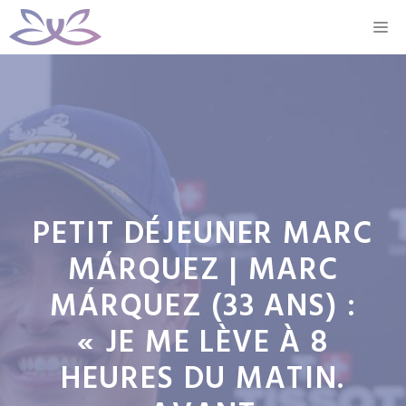
Aller
M
au
contenu
PETIT DÉJEUNER MARC
MÁRQUEZ | MARC
MÁRQUEZ (33 ANS) :
« JE ME LÈVE À 8
HEURES DU MATIN.