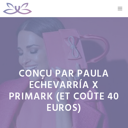
Aller
M
au
contenu
CONÇU PAR PAULA
ECHEVARRÍA X
PRIMARK (ET COÛTE 40
EUROS)