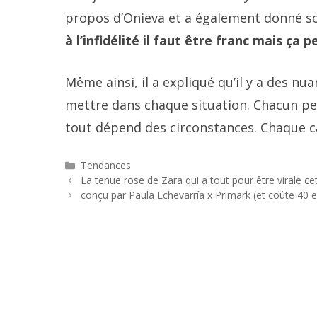
propos d’Onieva et a également donné son 
à l’infidélité il faut être franc mais ça 
Même ainsi, il a expliqué qu’il y a des nua
mettre dans chaque situation. Chacun peu
tout dépend des circonstances. Chaque c
Catégories
Tendances
Navigation
La tenue rose de Zara qui a tout pour être virale c
des
conçu par Paula Echevarría x Primark (et coûte 40 
articles