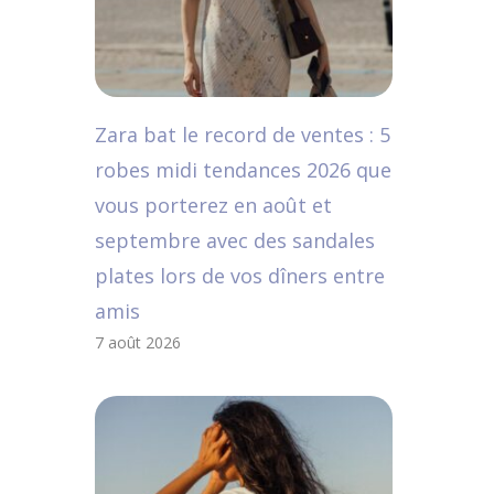
Zara bat le record de ventes : 5
robes midi tendances 2026 que
vous porterez en août et
septembre avec des sandales
plates lors de vos dîners entre
amis
7 août 2026