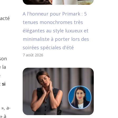
A l'honneur pour Primark : 5
racté
tenues monochromes très
élégantes au style luxueux et
minimaliste à porter lors des
soirées spéciales d'été
7 août 2026
ison
 la
é
 si
», a-
» à