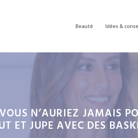
Beauté
Idées & conse
VOUS N’AURIEZ JAMAIS P
UT ET JUPE AVEC DES BASK