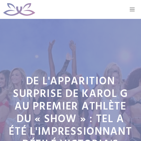
Aller
M
au
contenu
DE L'APPARITION
SURPRISE DE KAROL G
AU PREMIER ATHLÈTE
DU « SHOW » : TEL A
ÉTÉ L'IMPRESSIONNANT