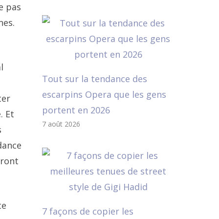
e pas
nes.
l
Tout sur la tendance des
escarpins Opera que les gens
ter
portent en 2026
. Et
7 août 2026
s
dance
dront
te
7 façons de copier les