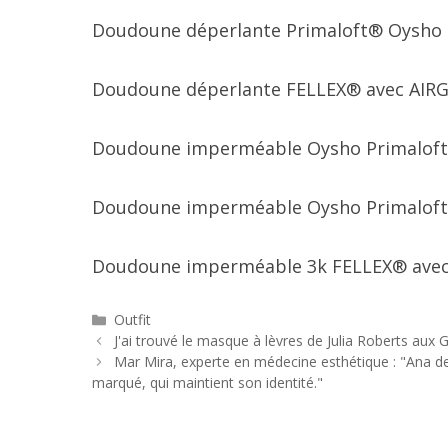
Doudoune déperlante Primaloft® Oysho (
Doudoune déperlante FELLEX® avec AIRGE
Doudoune imperméable Oysho Primaloft® 
Doudoune imperméable Oysho Primaloft® 
Doudoune imperméable 3k FELLEX® avec A
Catégories
Outfit
Navigation
J'ai trouvé le masque à lèvres de Julia Roberts au
des
Mar Mira, experte en médecine esthétique : "Ana 
articles
marqué, qui maintient son identité."