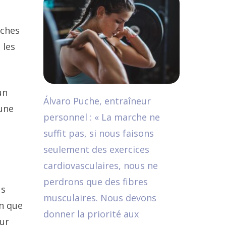
nches
 les
un
Álvaro Puche, entraîneur
 une
personnel : « La marche ne
suffit pas, si nous faisons
seulement des exercices
cardiovasculaires, nous ne
perdrons que des fibres
us
musculaires. Nous devons
on que
donner la priorité aux
our