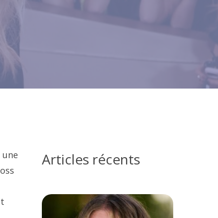
, une
Articles récents
loss
et