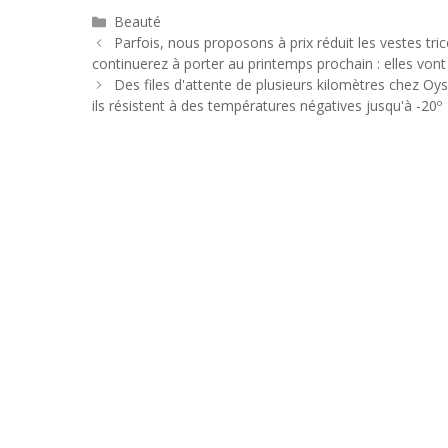
Catégories
Beauté
Navigation
Parfois, nous proposons à prix réduit les vestes tr
des
continuerez à porter au printemps prochain : elles vont
articles
Des files d'attente de plusieurs kilomètres chez Oys
ils résistent à des températures négatives jusqu'à -20º