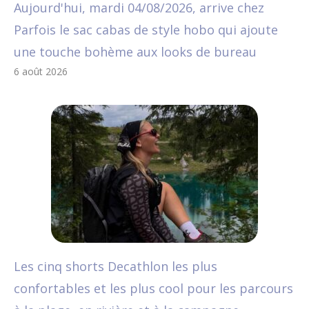
Aujourd'hui, mardi 04/08/2026, arrive chez
Parfois le sac cabas de style hobo qui ajoute
une touche bohème aux looks de bureau
6 août 2026
Les cinq shorts Decathlon les plus
confortables et les plus cool pour les parcours