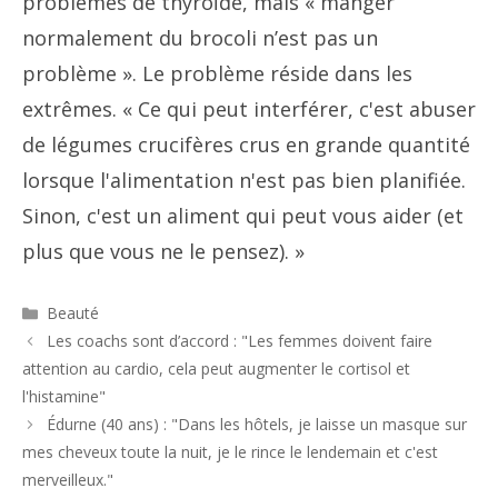
problèmes de thyroïde, mais « manger
normalement du brocoli n’est pas un
problème ». Le problème réside dans les
extrêmes. « Ce qui peut interférer, c'est abuser
de légumes crucifères crus en grande quantité
lorsque l'alimentation n'est pas bien planifiée.
Sinon, c'est un aliment qui peut vous aider (et
plus que vous ne le pensez). »
Catégories
Beauté
Navigation
Les coachs sont d’accord : "Les femmes doivent faire
des
attention au cardio, cela peut augmenter le cortisol et
articles
l'histamine"
Édurne (40 ans) : "Dans les hôtels, je laisse un masque sur
mes cheveux toute la nuit, je le rince le lendemain et c'est
merveilleux."