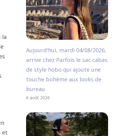
 la
de
Aujourd'hui, mardi 04/08/2026,
es
arrive chez Parfois le sac cabas
de style hobo qui ajoute une
s
touche bohème aux looks de
bureau
6 août 2026
en
a
et