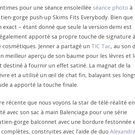
s intimes pour une séance ensoleillée
séance photo
à
soutien-gorge push-up Skims Fits Everybody. Bien que
n exact – étant donné que seule la version demi est
 également apporté sa propre touche de signature à
de cosmétiques. Jenner a partagé un
TIC Tac
, au son 
un meilleur aperçu de son baume pour les lèvres et l
 destiné à fournir un effet satiné. La magnat de la
re et a utilisé un œil de chat fin, balayant ses long
de a apporté la touche finale.
ire récente que nous voyons la star de télé-réalité en
seté avec son sac à main Balenciaga pour une série
outien-gorge balconnet avec une bordure festonnée 
 complètes, construites avec l’aide de duo
Alexandr