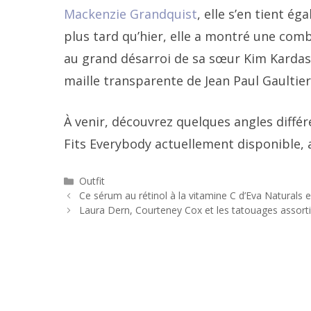
Mackenzie Grandquist
, elle s’en tient é
plus tard qu’hier, elle a montré une com
au grand désarroi de sa sœur Kim Kardash
maille transparente de Jean Paul Gaultier
À venir, découvrez quelques angles diffé
Fits Everybody actuellement disponible, a
Catégories
Outfit
Navigation
Ce sérum au rétinol à la vitamine C d’Eva Naturals
des
Laura Dern, Courteney Cox et les tatouages ​​assorti
articles