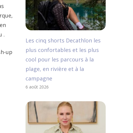
as
rque,
 en
 .
Les cinq shorts Decathlon les
plus confortables et les plus
sh-up
cool pour les parcours à la
plage, en rivière et à la
campagne
6 août 2026