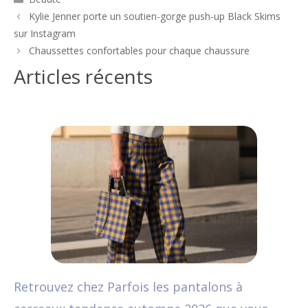
Navigation
Kylie Jenner porte un soutien-gorge push-up Black Skims
des
sur Instagram
articles
Chaussettes confortables pour chaque chaussure
Articles récents
Retrouvez chez Parfois les pantalons à