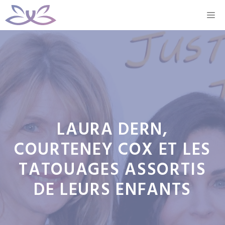
Aller
M
au
contenu
LAURA DERN,
COURTENEY COX ET LES
TATOUAGES ​​ASSORTIS
DE LEURS ENFANTS