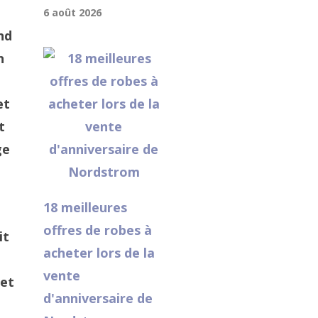
6 août 2026
nd
n
et
t
ge
18 meilleures
offres de robes à
it
acheter lors de la
vente
 et
d'anniversaire de