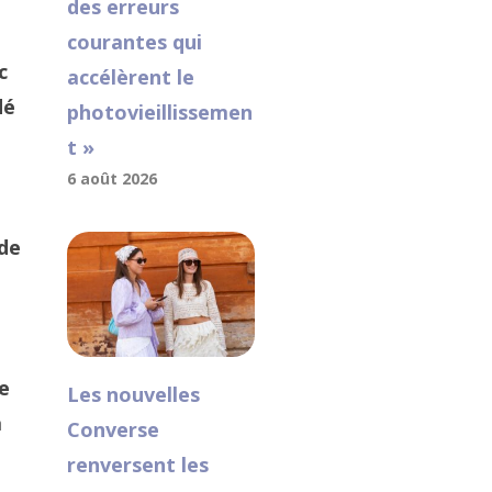
des erreurs
courantes qui
c
accélèrent le
dé
photovieillissemen
t »
6 août 2026
 de
l
e
Les nouvelles
a
Converse
renversent les