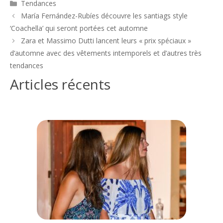
Catégories
Tendances
Navigation
María Fernández-Rubíes découvre les santiags style
des
‘Coachella’ qui seront portées cet automne
articles
Zara et Massimo Dutti lancent leurs « prix spéciaux »
d’automne avec des vêtements intemporels et d’autres très
tendances
Articles récents