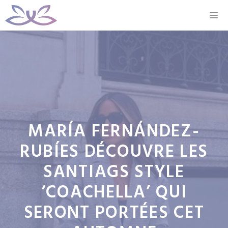
Aller
M
au
contenu
MARÍA FERNÁNDEZ-
RUBÍES DÉCOUVRE LES
SANTIAGS STYLE
‘COACHELLA’ QUI
SERONT PORTÉES CET