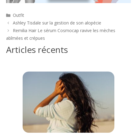
Catégories
Outfit
Navigation
Ashley Tisdale sur la gestion de son alopécie
des
Remilia Hair Le sérum Cosmocap ravive les mèches
articles
abîmées et crépues
Articles récents