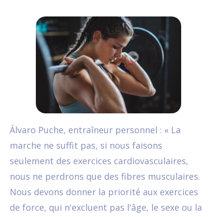
Álvaro Puche, entraîneur personnel : « La
marche ne suffit pas, si nous faisons
seulement des exercices cardiovasculaires,
nous ne perdrons que des fibres musculaires.
Nous devons donner la priorité aux exercices
de force, qui n'excluent pas l'âge, le sexe ou la