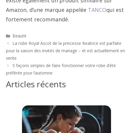
existe également un produit similaire sur
Amazon, d’une marque appelée
TANCO
qui est
fortement recommandé.
Catégories
Beauté
Navigation
La robe Royal Ascot de la princesse Beatrice est parfaite
des
pour la saison des invités de mariage – et est actuellement en
articles
vente
5 façons simples de faire fonctionner votre robe d’été
préférée pour l’automne
Articles récents