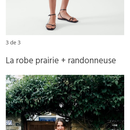
3
de
3
La robe prairie + randonneuse