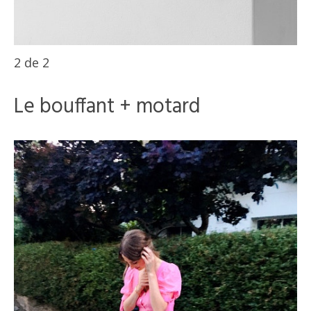
2
de
2
Le bouffant + motard