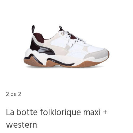
2
de
2
La botte folklorique maxi +
western