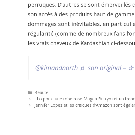
perruques. D’autres se sont émerveillés
son accès à des produits haut de gamme e
dommages sont inévitables, en particulie
régularité (comme de nombreux fans l’ont
les vrais cheveux de Kardashian ci-dessou
@kimandnorth
♬ son original – ✰
Catégories
Beauté
Navigation
J Lo porte une robe rose Magda Butrym et un trenc
des
Jennifer Lopez et les critiques d’Amazon sont égal
articles