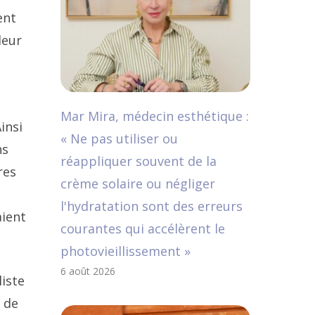
ent
leur
Mar Mira, médecin esthétique :
insi
« Ne pas utiliser ou
ns
réappliquer souvent de la
res
crème solaire ou négliger
l'hydratation sont des erreurs
aient
courantes qui accélèrent le
photovieillissement »
6 août 2026
liste
u de