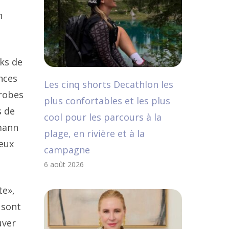
n
ks de
nces
Les cinq shorts Decathlon les
 robes
plus confortables et les plus
s de
cool pour les parcours à la
mann
plage, en rivière et à la
deux
campagne
6 août 2026
te»,
 sont
uver