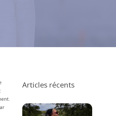
e
Articles récents
c
ment.
car